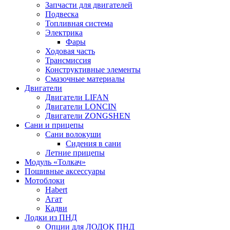
Запчасти для двигателей
Подвеска
Топливная система
Электрика
Фары
Ходовая часть
Трансмиссия
Конструктивные элементы
Смазочные материалы
Двигатели
Двигатели LIFAN
Двигатели LONCIN
Двигатели ZONGSHEN
Сани и прицепы
Сани волокуши
Сидения в сани
Летние прицепы
Модуль «Толкач»
Пошивные аксессуары
Мотоблоки
Habert
Агат
Кадви
Лодки из ПНД
Опции для ЛОДОК ПНД