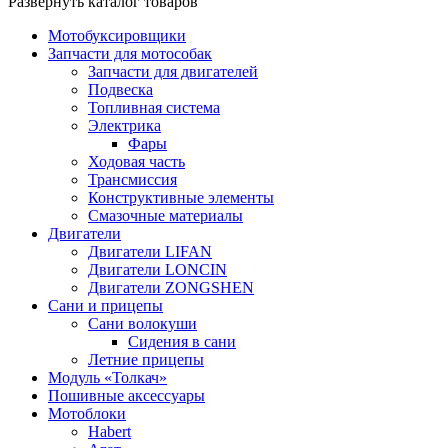
Развернуть каталог товаров
Мотобуксировщики
Запчасти для мотособак
Запчасти для двигателей
Подвеска
Топливная система
Электрика
Фары
Ходовая часть
Трансмиссия
Конструктивные элементы
Смазочные материалы
Двигатели
Двигатели LIFAN
Двигатели LONCIN
Двигатели ZONGSHEN
Сани и прицепы
Сани волокуши
Сидения в сани
Летние прицепы
Модуль «Толкач»
Пошивные аксессуары
Мотоблоки
Habert