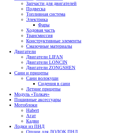
Запчасти для двигателей
Подвеска
Топливная система
Электрика
Фары
Ходовая часть
Трансмиссия
Конструктивные элементы
Смазочные материалы
Двигатели
Двигатели LIFAN
Двигатели LONCIN
Двигатели ZONGSHEN
Сани и прицепы
Сани волокуши
Сидения в сани
Летние прицепы
Модуль «Толкач»
Пошивные аксессуары
Мотоблоки
Habert
Агат
Кадви
Лодки из ПНД
Опции для ЛОДОК ПНД