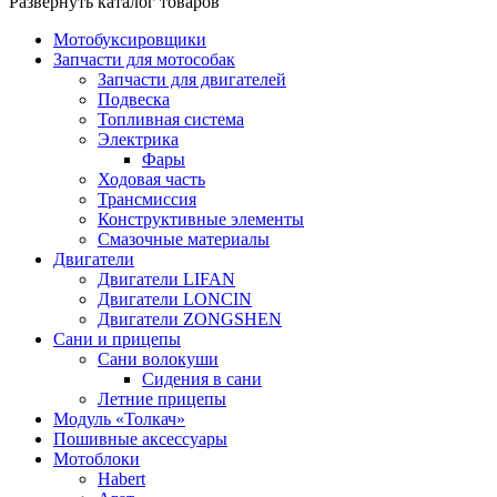
Развернуть каталог товаров
Мотобуксировщики
Запчасти для мотособак
Запчасти для двигателей
Подвеска
Топливная система
Электрика
Фары
Ходовая часть
Трансмиссия
Конструктивные элементы
Смазочные материалы
Двигатели
Двигатели LIFAN
Двигатели LONCIN
Двигатели ZONGSHEN
Сани и прицепы
Сани волокуши
Сидения в сани
Летние прицепы
Модуль «Толкач»
Пошивные аксессуары
Мотоблоки
Habert