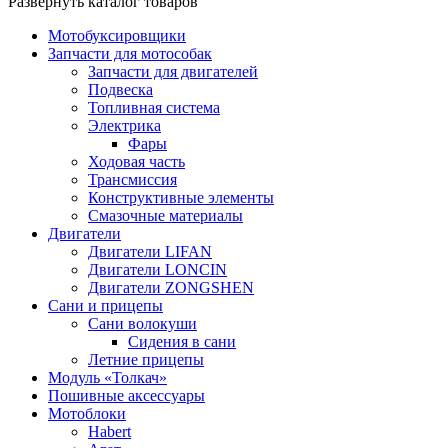
Развернуть каталог товаров
Мотобуксировщики
Запчасти для мотособак
Запчасти для двигателей
Подвеска
Топливная система
Электрика
Фары
Ходовая часть
Трансмиссия
Конструктивные элементы
Смазочные материалы
Двигатели
Двигатели LIFAN
Двигатели LONCIN
Двигатели ZONGSHEN
Сани и прицепы
Сани волокуши
Сидения в сани
Летние прицепы
Модуль «Толкач»
Пошивные аксессуары
Мотоблоки
Habert