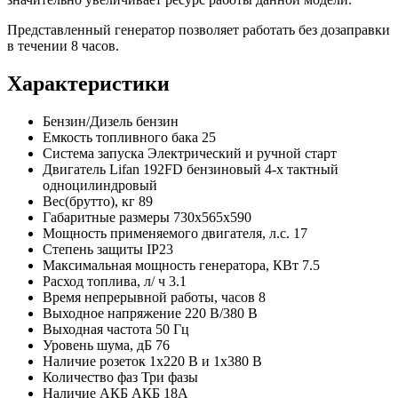
Представленный генератор позволяет работать без дозаправки
в течении 8 часов.
Характеристики
Бензин/Дизель
бензин
Емкость топливного бака
25
Система запуска
Электрический и ручной старт
Двигатель
Lifan 192FD бензиновый 4-х тактный
одноцилиндровый
Вес(брутто), кг
89
Габаритные размеры
730х565х590
Мощность применяемого двигателя, л.с.
17
Степень защиты
IP23
Максимальная мощность генератора, КВт
7.5
Расход топлива, л/ ч
3.1
Время непрерывной работы, часов
8
Выходное напряжение
220 В/380 В
Выходная частота
50 Гц
Уровень шума, дБ
76
Наличие розеток
1х220 В и 1х380 В
Количество фаз
Три фазы
Наличие АКБ
АКБ 18А