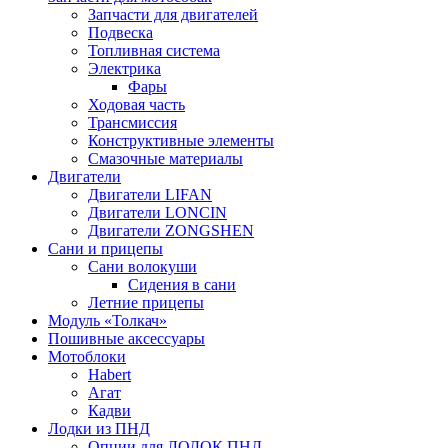
Запчасти для двигателей
Подвеска
Топливная система
Электрика
Фары
Ходовая часть
Трансмиссия
Конструктивные элементы
Смазочные материалы
Двигатели
Двигатели LIFAN
Двигатели LONCIN
Двигатели ZONGSHEN
Сани и прицепы
Сани волокуши
Сидения в сани
Летние прицепы
Модуль «Толкач»
Пошивные аксессуары
Мотоблоки
Habert
Агат
Кадви
Лодки из ПНД
Опции для ЛОДОК ПНД