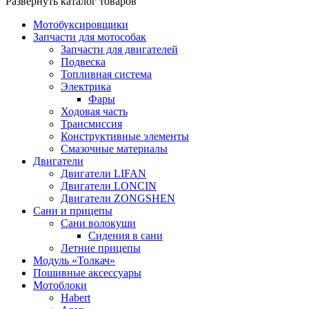
Развернуть каталог товаров
Мотобуксировщики
Запчасти для мотособак
Запчасти для двигателей
Подвеска
Топливная система
Электрика
Фары
Ходовая часть
Трансмиссия
Конструктивные элементы
Смазочные материалы
Двигатели
Двигатели LIFAN
Двигатели LONCIN
Двигатели ZONGSHEN
Сани и прицепы
Сани волокуши
Сидения в сани
Летние прицепы
Модуль «Толкач»
Пошивные аксессуары
Мотоблоки
Habert