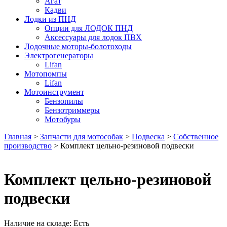
Агат
Кадви
Лодки из ПНД
Опции для ЛОДОК ПНД
Аксессуары для лодок ПВХ
Лодочные моторы-болотоходы
Электрогенераторы
Lifan
Мотопомпы
Lifan
Мотоинструмент
Бензопилы
Бензотриммеры
Мотобуры
Главная
>
Запчасти для мотособак
>
Подвеска
>
Собственное
производство
> Комплект цельно-резиновой подвески
Комплект цельно-резиновой
подвески
Наличие на складе:
Есть