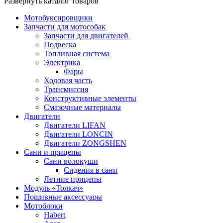
Развернуть каталог товаров
Мотобуксировщики
Запчасти для мотособак
Запчасти для двигателей
Подвеска
Топливная система
Электрика
Фары
Ходовая часть
Трансмиссия
Конструктивные элементы
Смазочные материалы
Двигатели
Двигатели LIFAN
Двигатели LONCIN
Двигатели ZONGSHEN
Сани и прицепы
Сани волокуши
Сидения в сани
Летние прицепы
Модуль «Толкач»
Пошивные аксессуары
Мотоблоки
Habert