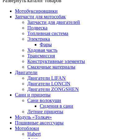
Развернуть каталог товаров
Мотобуксировщики
Запчасти для мотособак
Запчасти для двигателей
Подвеска
Топливная система
Электрика
Фары
Ходовая часть
Трансмиссия
Конструктивные элементы
Смазочные материалы
Двигатели
Двигатели LIFAN
Двигатели LONCIN
Двигатели ZONGSHEN
Сани и прицепы
Сани волокуши
Сидения в сани
Летние прицепы
Модуль «Толкач»
Пошивные аксессуары
Мотоблоки
Habert