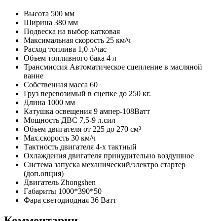
Высота
500 мм
Ширина
380 мм
Подвеска на выбор
катковая
Максимальная скорость
25 км/ч
Расход топлива
1,0 л/час
Объем топливного бака
4 л
Трансмиссия
Автоматическое сцепление в масляной
ванне
Собственная масса
60
Груз перевозимый в сцепке
до 250 кг.
Длина
1000 мм
Катушка освещения
9 ампер-108Ватт
Мощность ДВС
7,5-9 л.сил
Объем двигателя
от 225 до 270 см³
Мах.скорость
30 км/ч
Тактность двигателя
4-х тактный
Охлаждения двигателя
принудительно воздушное
Система запуска
механический/электро стартер
(доп.опция)
Двигатель
Zhongshen
Габариты
1000*390*50
Фара светодиодная
36 Ватт
Комментарии