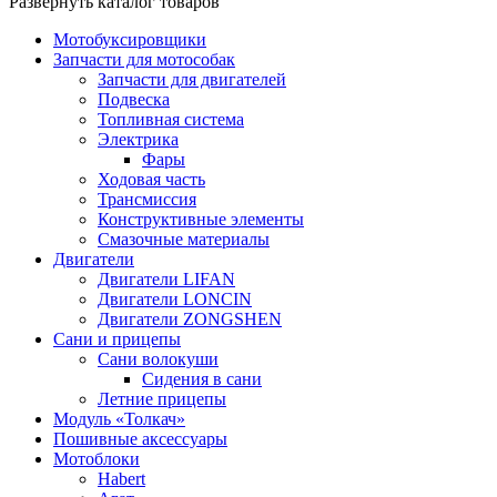
Развернуть каталог товаров
Мотобуксировщики
Запчасти для мотособак
Запчасти для двигателей
Подвеска
Топливная система
Электрика
Фары
Ходовая часть
Трансмиссия
Конструктивные элементы
Смазочные материалы
Двигатели
Двигатели LIFAN
Двигатели LONCIN
Двигатели ZONGSHEN
Сани и прицепы
Сани волокуши
Сидения в сани
Летние прицепы
Модуль «Толкач»
Пошивные аксессуары
Мотоблоки
Habert