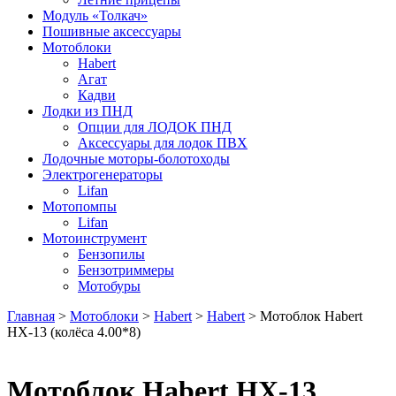
Модуль «Толкач»
Пошивные аксессуары
Мотоблоки
Habert
Агат
Кадви
Лодки из ПНД
Опции для ЛОДОК ПНД
Аксессуары для лодок ПВХ
Лодочные моторы-болотоходы
Электрогенераторы
Lifan
Мотопомпы
Lifan
Мотоинструмент
Бензопилы
Бензотриммеры
Мотобуры
Главная
>
Мотоблоки
>
Habert
>
Habert
> Мотоблок Habert
HХ-13 (колёса 4.00*8)
Мотоблок Habert HХ-13