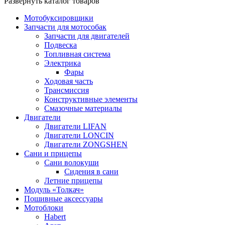
Развернуть каталог товаров
Мотобуксировщики
Запчасти для мотособак
Запчасти для двигателей
Подвеска
Топливная система
Электрика
Фары
Ходовая часть
Трансмиссия
Конструктивные элементы
Смазочные материалы
Двигатели
Двигатели LIFAN
Двигатели LONCIN
Двигатели ZONGSHEN
Сани и прицепы
Сани волокуши
Сидения в сани
Летние прицепы
Модуль «Толкач»
Пошивные аксессуары
Мотоблоки
Habert