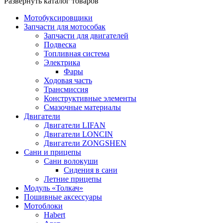
Развернуть каталог товаров
Мотобуксировщики
Запчасти для мотособак
Запчасти для двигателей
Подвеска
Топливная система
Электрика
Фары
Ходовая часть
Трансмиссия
Конструктивные элементы
Смазочные материалы
Двигатели
Двигатели LIFAN
Двигатели LONCIN
Двигатели ZONGSHEN
Сани и прицепы
Сани волокуши
Сидения в сани
Летние прицепы
Модуль «Толкач»
Пошивные аксессуары
Мотоблоки
Habert