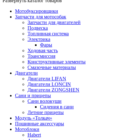
Развернуть каталог товаров
Мотобуксировщики
Запчасти для мотособак
Запчасти для двигателей
Подвеска
Топливная система
Электрика
Фары
Ходовая часть
Трансмиссия
Конструктивные элементы
Смазочные материалы
Двигатели
Двигатели LIFAN
Двигатели LONCIN
Двигатели ZONGSHEN
Сани и прицепы
Сани волокуши
Сидения в сани
Летние прицепы
Модуль «Толкач»
Пошивные аксессуары
Мотоблоки
Habert