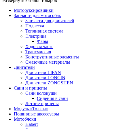
Развернуть каталог товаров
Мотобуксировщики
Запчасти для мотособак
Запчасти для двигателей
Подвеска
Топливная система
Электрика
Фары
Ходовая часть
Трансмиссия
Конструктивные элементы
Смазочные материалы
Двигатели
Двигатели LIFAN
Двигатели LONCIN
Двигатели ZONGSHEN
Сани и прицепы
Сани волокуши
Сидения в сани
Летние прицепы
Модуль «Толкач»
Пошивные аксессуары
Мотоблоки
Habert